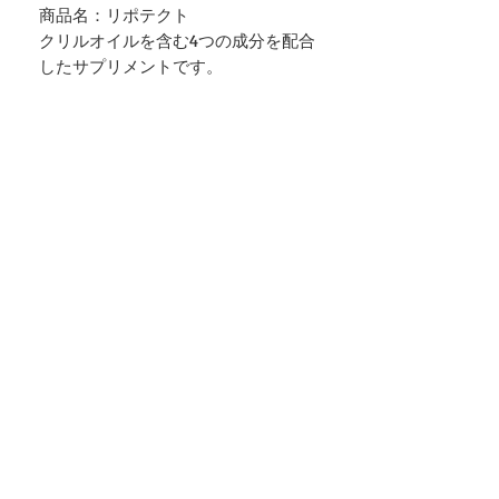
商品名：リポテクト
クリルオイルを含む4つの成分を配合
したサプリメントです。
それぞれ異なる経路で働くとされる
天然成分ー クリルオイル（リン脂質
型EPA・DHA）、アスタキサンチン、
トコトリエノール、β-カリオフィレ
ンを組み合わせることで、多面的な
アプローチを目指して設計していま
す。
クリルオイル
南極海に生息するオキアミから抽出
される、リン脂質を豊富に含む油分
です。リン脂質は、細胞膜を構成す
る主成分と同じ構造を持つ脂質で
す。一般的な魚油はオメガ3脂肪酸
（EPA・DHA）が中性脂肪（トリグリ
セリド）の形で存在するのに対し、