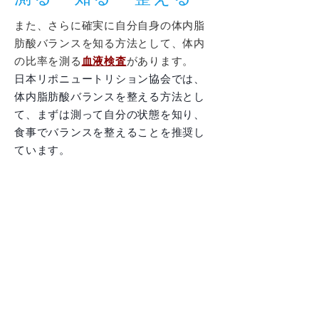
また、さらに確実に自分自身の体内脂
肪酸バランスを知る方法として、体内
の比率を測る
血液検査
があります。
日本リポニュートリション協会では、
体内脂肪酸バランスを整える方法とし
て、まずは測って自分の状態を知り、
食事でバランスを整えることを推奨し
ています。
脂肪酸の血液検査は
医療機関での『脂
肪酸分画検査』と、ご自宅でも出来る
『自己採血脂肪酸検査』があります。
例えば医療機関の循環器内科では、脂
肪酸分画検査でオメガ３のEPA(エイコ
サペンタエン酸)とオメガ６のAA(アラ
キドン酸)の比率である “EPA/AA比“ が