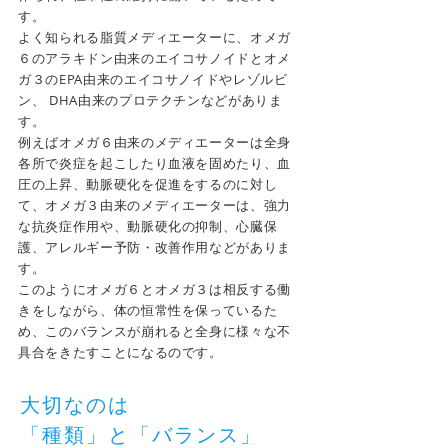
す。
​よく知られる脂質メディエーターに、オメガ
６のアラキドン由来のエイコサノイドとオメ
ガ３のEPA由来のエイコサノイドやレゾルビ
ン、 DHA由来のプロテクチンなどがありま
す。
例えばオメガ６由来のメディエーターは全身
各所で炎症を起こしたり血液を固めたり、血
圧の上昇、動脈硬化を促進をするのに対し
て、オメガ３由来のメディエーターは、強力
な抗炎症作用や、動脈硬化の抑制、心臓保
護、アレルギー予防・改善作用などがありま
す。
このようにオメガ６とオメガ３は相反する働
きをしながら、体の恒常性を保っているた
め、このバランスが崩れると全身に様々な不
具合をきたすことになるのです。
大切なのは
「種類」と「バランス」