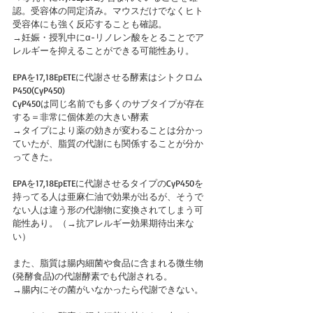
認。受容体の同定済み。マウスだけでなくヒト
受容体にも強く反応することも確認。
→妊娠・授乳中にα-リノレン酸をとることでア
レルギーを抑えることができる可能性あり。
EPAを17,18EpETEに代謝させる酵素はシトクロム
P450(CyP450)
CyP450は同じ名前でも多くのサブタイプが存在
する＝非常に個体差の大きい酵素
→タイプにより薬の効きが変わることは分かっ
ていたが、脂質の代謝にも関係することが分か
ってきた。
EPAを17,18EpETEに代謝させるタイプのCyP450を
持ってる人は亜麻仁油で効果が出るが、そうで
ない人は違う形の代謝物に変換されてしまう可
能性あり。（→抗アレルギー効果期待出来な
い）
また、脂質は腸内細菌や食品に含まれる微生物
(発酵食品)の代謝酵素でも代謝される。
→腸内にその菌がいなかったら代謝できない。