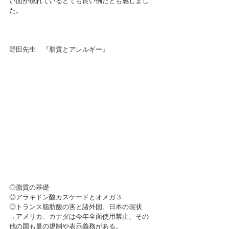
い面が現れているとても良い例だとも感じまし
た。
野田先生　『脂質とアレルギー』
◎脂質の基礎
◎アラキドン酸カスケードとオメガ３
◎トランス脂肪酸の害と諸外国、日本の現状
→アメリカ、カナダは今年全面使用禁止、その
他の国も量の規制や表示義務がある。