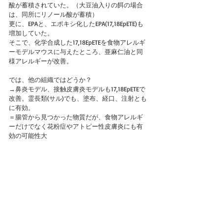
酸が蓄積されていた。（大豆油入りの餌の場合
は、同所にリノール酸が蓄積）
更に、EPAと、エポキシ化したEPA(17,18EpETE)も
増加していた。
そこで、化学合成した17,18EpETEを食物アレルギ
ーモデルマウスに与えたところ、亜麻仁油と同
様アレルギーが改善。
では、他の組織ではどうか？
→鼻炎モデル、接触皮膚炎モデルも17,18EpETEで
改善。霊長類(サル)でも、塗布、経口、注射とも
に有効。
＝腸管から見つかった物質だが、食物アレルギ
ーだけでなく花粉症やアトピー性皮膚炎にも有
効の可能性大