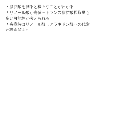
・脂肪酸を測ると様々なことがわかる
＊リノール酸が高値＝トランス脂肪酸摂取量も
多い可能性が考えられる
＊炎症時はリノール酸→アラキドン酸への代謝
が促進傾向に
＊炎症があるとACSL(酵素)が活性化し、細胞膜に
アラキドン酸を蓄える。→アラキドン酸カスケ
ード亢進
＊α-リノレン酸を効率よく代謝できない人がい
る→EPAをダイレクトにとる必要あり
＊EPA摂っても増えない人がいる→吸収が悪い
＊飽和脂肪酸摂取量が少ないのにパルミチン
酸、ステアリン酸が多い人がいる→糖質から脂
質に代謝されやすいため、糖の摂取も注意必要
＊スタチン投与でアラキドン酸↑、EPA↓、
EPA/AA比低下→LDLが下がっても、心血管系疾患
リスク高まる。→EPA投与でEPA/AAを上げる必要
あり
また、アレルギーや皮膚疾患の患者さんの脂肪
酸分画の結果と、食事指導(トランス脂肪酸減ら
し、EPA/AA上げる)による臨床結果も見せてくだ
さいました。