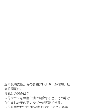
近年乳幼児期からの食物アレルギーが増加、社
会的問題に。
母乳との関係は？
→母マウスを亜麻仁油で飼育すると、その母か
ら生まれた子のアレルギーが抑制できる。
→母乳中に17,18EpETEが含まれていることを確