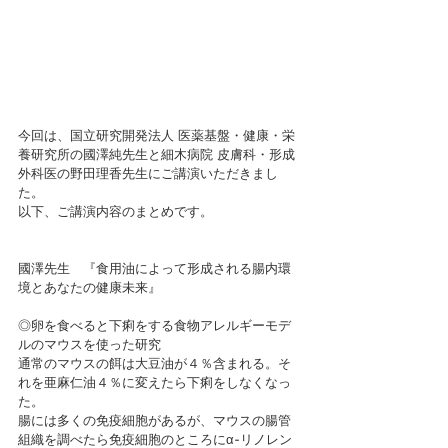
今回は、国立研究開発法人 医薬基盤・健康・栄
養研究所の國澤純先生と細木病院 皮膚科・形成
外科医の野田理香先生にご講演いただきまし
た。
以下、ご講演内容のまとめです。
國澤先生　『食用油によって形成される腸内環
境とあなたの健康未来』
◎卵を食べると下痢をする食物アレルギーモデ
ルのマウスを使った研究
通常のマウスの餌は大豆油が４％含まれる。そ
れを亜麻仁油４％に変えたら下痢をしなくなっ
た。
腸には多くの免疫細胞があるが、マウスの腸管
組織を調べたら免疫細胞のところにα-リノレン