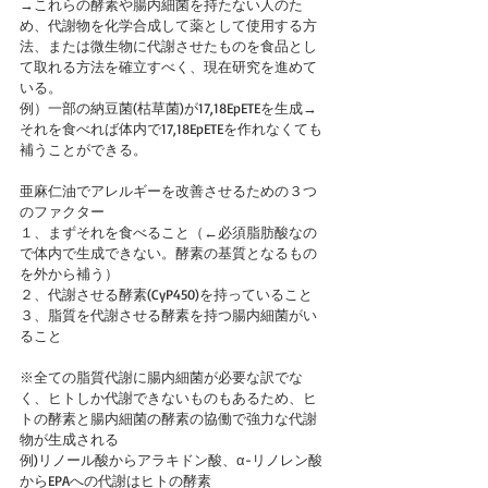
→これらの酵素や腸内細菌を持たない人のた
め、代謝物を化学合成して薬として使用する方
法、または微生物に代謝させたものを食品とし
て取れる方法を確立すべく、現在研究を進めて
いる。
例）一部の納豆菌(枯草菌)が17,18EpETEを生成→
それを食べれば体内で17,18EpETEを作れなくても
補うことができる。
亜麻仁油でアレルギーを改善させるための３つ
のファクター
１、まずそれを食べること（←必須脂肪酸なの
で体内で生成できない。酵素の基質となるもの
を外から補う）
２、代謝させる酵素(CyP450)を持っていること
３、脂質を代謝させる酵素を持つ腸内細菌がい
ること
※全ての脂質代謝に腸内細菌が必要な訳でな
く、ヒトしか代謝できないものもあるため、ヒ
トの酵素と腸内細菌の酵素の協働で強力な代謝
物が生成される
例)リノール酸からアラキドン酸、α-リノレン酸
からEPAへの代謝はヒトの酵素