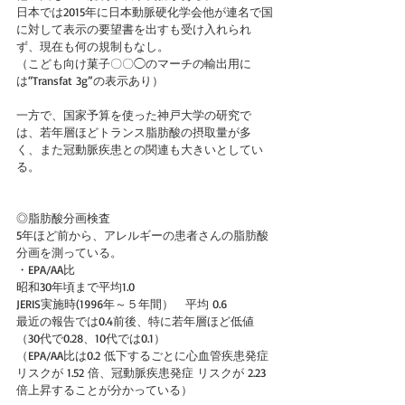
日本では2015年に日本動脈硬化学会他が連名で国
に対して表示の要望書を出すも受け入れられ
ず、現在も何の規制もなし。
（こども向け菓子〇〇◯のマーチの輸出用に
は“Transfat 3g”の表示あり）
一方で、国家予算を使った神戸大学の研究で
は、若年層ほどトランス脂肪酸の摂取量が多
く、また冠動脈疾患との関連も大きいとしてい
る。
◎脂肪酸分画検査
5年ほど前から、アレルギーの患者さんの脂肪酸
分画を測っている。
・EPA/AA比
昭和30年頃まで平均1.0
JERIS実施時(1996年～５年間）　平均 0.6
最近の報告では0.4前後、特に若年層ほど低値
（30代で0.28、10代では0.1）
（EPA/AA比は0.2 低下するごとに心血管疾患発症
リスクが 1.52 倍、冠動脈疾患発症 リスクが 2.23 
倍上昇することが分かっている）