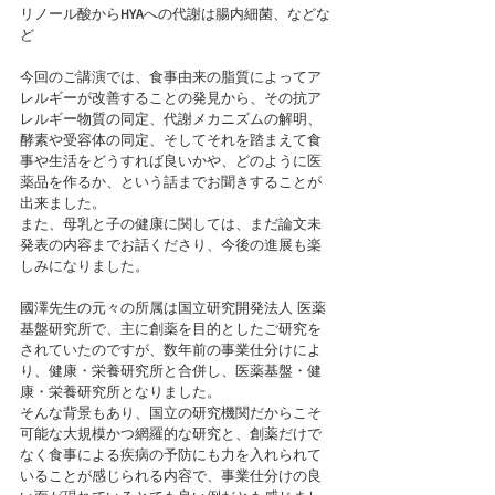
リノール酸からHYAへの代謝は腸内細菌、などな
ど
今回のご講演では、食事由来の脂質によってア
レルギーが改善することの発見から、その抗ア
レルギー物質の同定、代謝メカニズムの解明、
酵素や受容体の同定、そしてそれを踏まえて食
事や生活をどうすれば良いかや、どのように医
薬品を作るか、という話までお聞きすることが
出来ました。
また、母乳と子の健康に関しては、まだ論文未
発表の内容までお話くださり、今後の進展も楽
しみになりました。
國澤先生の元々の所属は国立研究開発法人 医薬
基盤研究所で、主に創薬を目的としたご研究を
されていたのですが、数年前の事業仕分けによ
り、健康・栄養研究所と合併し、医薬基盤・健
康・栄養研究所となりました。
そんな背景もあり、国立の研究機関だからこそ
可能な大規模かつ網羅的な研究と、創薬だけで
なく食事による疾病の予防にも力を入れられて
いることが感じられる内容で、事業仕分けの良