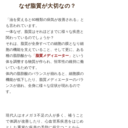
なぜ脂質が大切なの？
「油を変えると60種類の病気が改善される」と
も言われています。
一体なぜ、脂質はそれほどまでに様々な疾患と
関わっているのでしょうか？
それは、脂質が全身すべての細胞の膜となり細
胞の機能を支えていること、そして更に、ある
種の脂肪酸から
「
脂質メディエーター
」
という
体を調整する物質が作られ、恒常性の維持に働
いているためです。
​体内の脂肪酸のバランスが崩れると、細胞膜の
機能が低下したり、脂質メディエーターのバラ
ンスが崩れ、全身に様々な症状が現れるので
す。
​まずは知ること
​現代人はオメガ３不足の人が多く、補うこと
で体調が改善したり、心血管系疾患をはじめ
とした重篤な疾患の予防に役立つことから