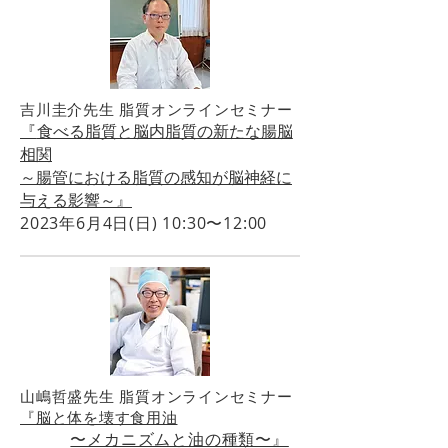
吉川圭介先生 脂質オンラインセミナー
『
食べる脂質と脳内脂質の新たな腸脳
相関
～腸管における脂質の感知が脳神経に
与える影響～』
2023年6月4日(日) 10:30〜12:00
山嶋哲盛先生 脂質オンラインセミナー
『脳と体を壊す食用油
〜メカニズムと油の種類〜』