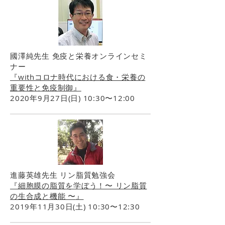
國澤純先生 免疫と栄養オンラインセミ
ナー
『withコロナ時代における食・栄養の
重要性と免疫制御』
2020年9月27日(日) 10:30〜12:00
進藤英雄先生 リン脂質勉強会
『細胞膜の脂質を学ぼう！
〜 リン脂質
の生合成と機能 〜
』
2019年11月30日(土) 10:30〜12:30